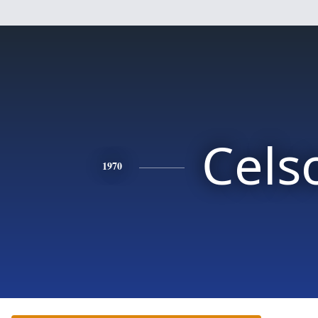
Cels
1970