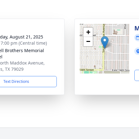
M
+
day, August 21, 2025
−
- 7:00 pm (Central time)
ll Brothers Memorial
el
orth Maddox Avenue,
, TX 79029
Text Directions