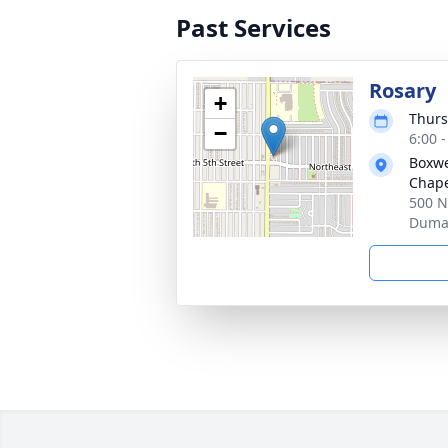
Past Services
Rosary
+
Thurs
−
6:00 
Boxwe
Chap
500 N
Dumas